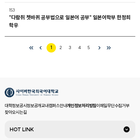
153
"다람쥐 쳇바퀴 공부법으로 일본어 공부" 일본어학부 한정희
학우
1
2
3
4
5
대학정보공시
정보공개
교내캠퍼스안내
개인정보처리방침
이메일무단수집거부
찾아오시는길
HOT LINK