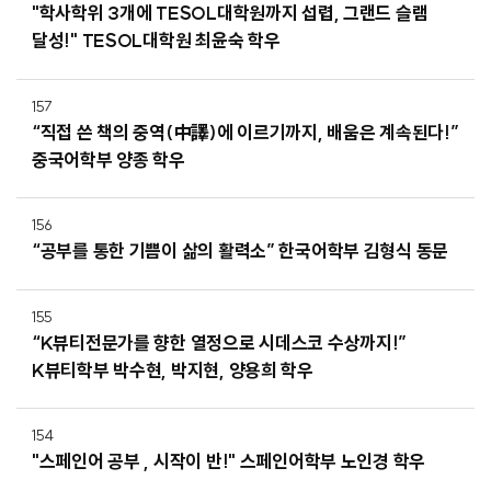
"학사학위 3개에 TESOL대학원까지 섭렵, 그랜드 슬램
달성!" TESOL대학원 최윤숙 학우
157
“직접 쓴 책의 중역(中譯)에 이르기까지, 배움은 계속된다!”
중국어학부 양종 학우
156
“공부를 통한 기쁨이 삶의 활력소” 한국어학부 김형식 동문
155
“K뷰티전문가를 향한 열정으로 시데스코 수상까지!”
K뷰티학부 박수현, 박지현, 양용희 학우
154
"스페인어 공부 , 시작이 반!" 스페인어학부 노인경 학우