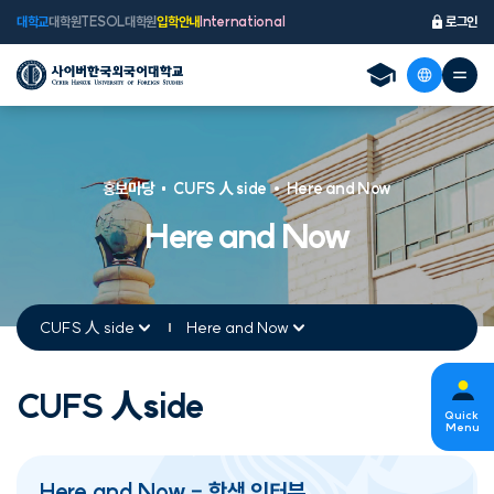
대학교
대학원
TESOL대학원
입학안내
International
로그인
홍보마당
CUFS 人 side
Here and Now
Here and Now
CUFS 人 side
Here and Now
CUFS 人side
s
Quick
Menu
Here and Now – 학생 인터뷰