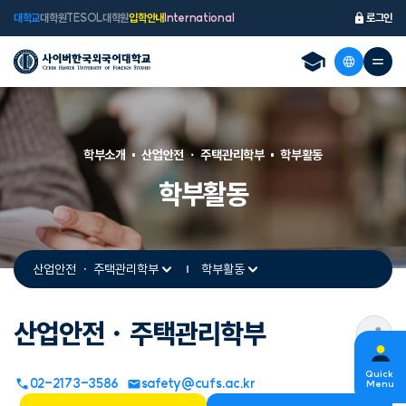
대학교
대학원
TESOL대학원
입학안내
International
로그인
학부소개
산업안전 ㆍ 주택관리학부
학부활동
학부활동
산업안전 ㆍ 주택관리학부
학부활동
산업안전ㆍ주택관리학부
s
Quick
02-2173-3586
safety@cufs.ac.kr
Menu