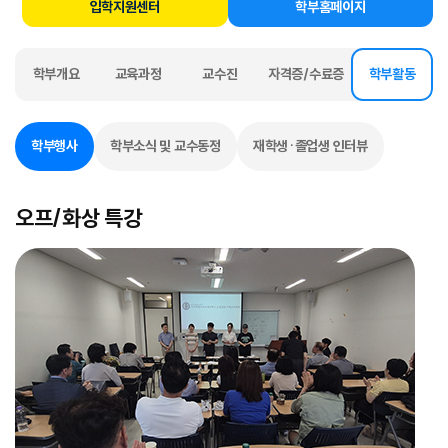
입학지원센터
학부홈페이지
학부개요
교육과정
교수진
자격증/수료증
학부활동
선택됨
선택됨
학부행사
학부소식 및 교수동정
재학생·졸업생 인터뷰
오프/화상 특강