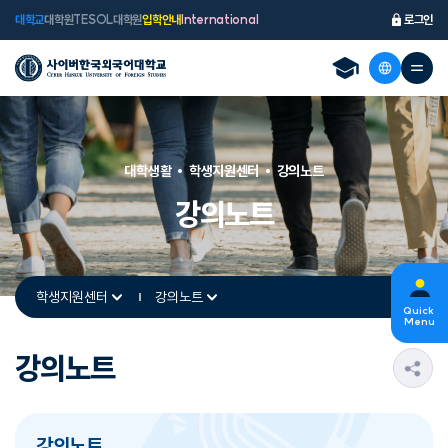
대학교
대학원
TESOL대학원
입학안내
International
로그인
대학생활
학생지원센터
강의노트
강의노트
학생지원센터
강의노트
Quick
Menu
강의노트
s
강의노트