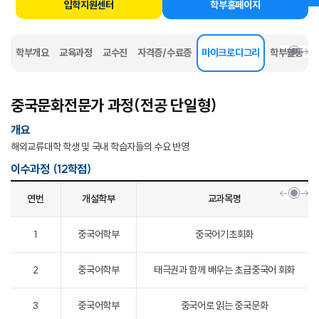
입학지원센터
학부홈페이지
학부개요
교육과정
교수진
자격증/수료증
마이크로디그리
학부활동
선택됨
중국문화전문가 과정(전공 단일형)
개요
해외교류대학 학생 및 국내 학습자들의 수요 반영
이수과정 (12학점)
연번
개설학부
교과목명
1
중국어학부
중국어기초회화
2
중국어학부
태극권과 함께 배우는 초급중국어 회화
3
중국어학부
중국어로 읽는 중국문화