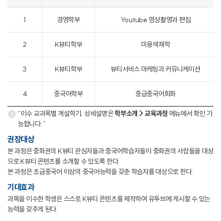
1
경영학부
Youtube 영상촬영과 편집
2
K뷰티학부
미용색채학
3
K뷰티학부
뷰티서비스 마케팅과 커뮤니케이션
4
중국어학부
중급중국어회화
“이수 교과목별 개설학기, 상세설명은
학부소개 > 교육과정
메뉴에서 확인 가
능합니다.”
권장대상
본 과정은 중화권의 K뷰티 관심자들과 중국어학습자들이 중화권의 사람들을 대상
으로 K뷰티 콘텐츠를 소개할 수 있도록 한다.
본 과정은 초급중국어 이상의 중국어능력을 갖춘 학습자를 대상으로 한다.
기대효과
과목을 이수한 학생은 스스로 K뷰티 콘텐츠를 제작하여 유투브에 게시할 수 있는
능력을 갖추게 된다.