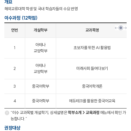
개요
해외교류대학 학생 및 국내 학습자들의 수요 반영
이수과정 (12학점)
연번
개설학부
교과목명
아테나
1
초보자를 위한 AI 활용법
교양학부
아테나
2
미래사회 들여다보기
교양학부
3
중국어학부
중국어학개론
4
중국어학부
에듀테크를 활용한 중국어교육
“이수 교과목별 개설학기, 상세설명은
학부소개 > 교육과정
메뉴에서 확인 가
능합니다.”
권장대상