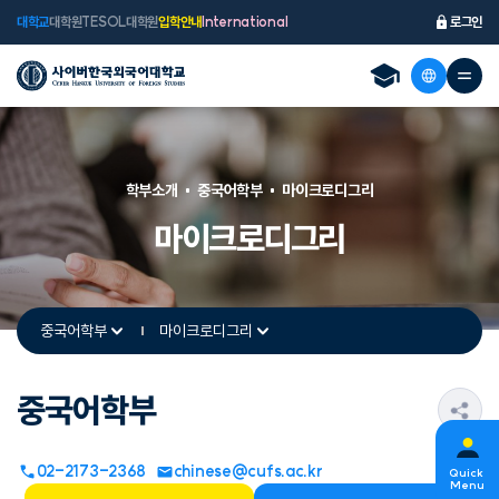
대학교
대학원
TESOL대학원
입학안내
International
로그인
학부소개
중국어학부
마이크로디그리
마이크로디그리
중국어학부
마이크로디그리
중국어학부
s
02-2173-2368
chinese@cufs.ac.kr
Quick
Menu