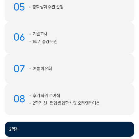
05
총학생회 주관 산행
06
기말고사
1학기 종강 모임
07
여름 야유회
08
후기 학위 수여식
2학기 신· 편입생 입학식 및 오리엔테이션
2학기