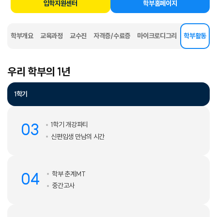
입학지원센터
학부홈페이지
학부개요
교육과정
교수진
자격증/수료증
마이크로디그리
학부활동
선택됨
우리 학부의 1년
1학기
03
1학기 개강파티
신편입생 만남의 시간
04
학부 춘계MT
중간고사