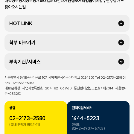
대학정보공시
정보공개
교내캠퍼스안내
개인정보처리방침
이메일무단수집거부
찾아오시는길
HOT LINK
학부 바로가기
부속기관/서비스
서울특별시 동대문구 이문로 107 사이버한국외국어대학교 (02450) Tel:02-2173-2580 |
Fax:02-966-6183
대표:문휘창 | 사업자등록번호 : 204-82-06960 | 통신판매업신고번호 : 제2014-서울동대
문-0532호
상담
원격지원서비스
02-2173-2580
1644-5223
(교내 연락처 바로가기)
(해외:
82-2-6907-6703)