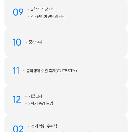
09
2학기 개강파티
신·편입생 만남의 시간
10
중간고사
11
총학생회 주관 축제(CUFESTA)
12
기말고사
2학기 종강 모임
02
전기 학위 수여식