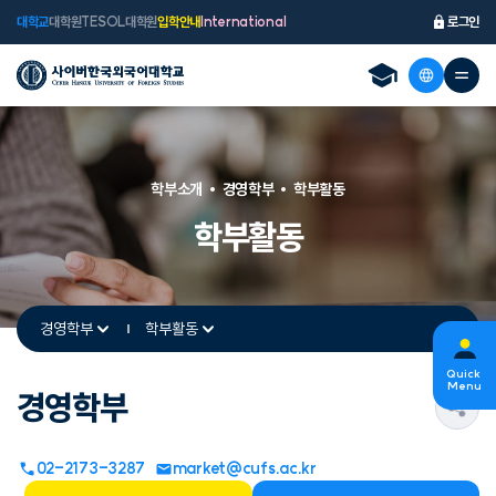
대학교
대학원
TESOL대학원
입학안내
International
로그인
학부소개
경영학부
학부활동
학부활동
경영학부
학부활동
Quick
Menu
경영학부
s
02-2173-3287
market@cufs.ac.kr