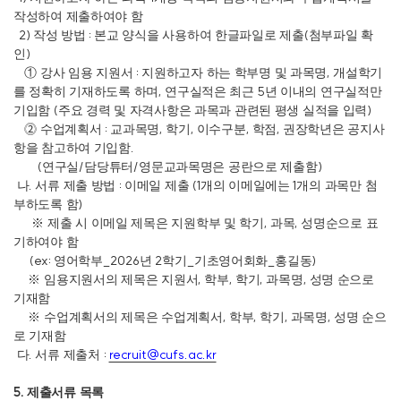
작성하여 제출하여야 함
2)
:
(
작성 방법
본교 양식을 사용하여 한글파일로 제출
첨부파일 확
)
인
:
,
①
강사 임용 지원서
지원하고자 하는 학부명 및 과목명
개설학기
,
5
를 정확히 기재하도록 하며
연구실적은 최근
년 이내의 연구실적만
(
)
기입함
주요 경력 및 자격사항은 과목과 관련된 평생 실적을 입력
:
,
,
,
,
⓶
수업계획서
교과목명
학기
이수구분
학점
권장학년은 공지사
.
항을 참고하여 기입함
(
/
/
)
연구실
담당튜터
영문교과목명은 공란으로 제출함
.
:
(1
1
나
서류 제출 방법
이메일 제출
개의 이메일에는
개의 과목만 첨
)
부하도록 함
,
,
※
제출 시 이메일 제목은 지원학부 및 학기
과목
성명순으로 표
기하여야 함
(ex:
_2026
2
_
_
)
영어학부
년
학기
기초영어회화
홍길동
,
,
,
,
※
임용지원서의 제목은 지원서
학부
학기
과목명
성명 순으로
기재함
,
,
,
,
※
수업계획서의 제목은 수업계획서
학부
학기
과목명
성명 순으
로 기재함
.
:
recruit@cufs.ac.kr
다
서류 제출처
5.
제출서류 목록