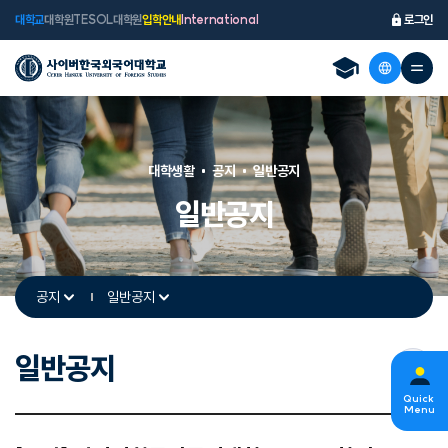
대학교
대학원
TESOL대학원
입학안내
International
로그인
대학생활
공지
일반공지
일반공지
공지
일반공지
일반공지
s
Quick
Menu