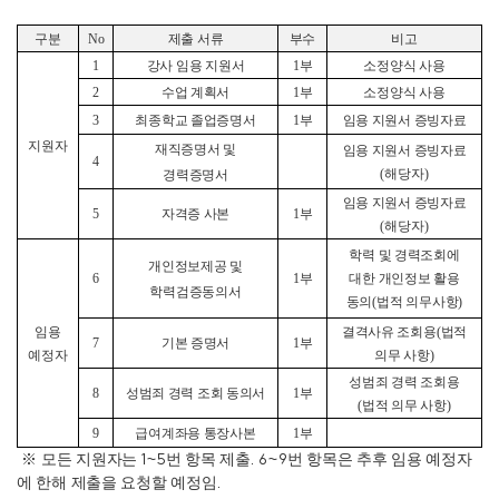
구분
No
제출 서류
부수
비고
1
강사 임용 지원서
1
부
소정양식 사용
2
수업 계획서
1
부
소정양식 사용
3
최종학교 졸업증명서
1
부
임용 지원서 증빙자료
지원자
재직증명서 및
임용 지원서 증빙자료
4
(
해당자
)
경력증명서
임용 지원서 증빙자료
5
자격증 사본
1
부
(
해당자
)
학력 및 경력조회에
개인정보제공 및
6
1
부
대한 개인정보 활용
학력검증동의서
동의
(
법적 의무사항
)
임용
결격사유 조회용
(
법적
7
기본 증명서
1
부
예정자
의무 사항
)
성범죄 경력 조회용
8
성범죄 경력 조회 동의서
1
부
(
법적 의무 사항
)
9
급여계좌용 통장사본
1
부
1~5
. 6~9
※
모든 지원자는
번 항목 제출
번 항목은 추후 임용 예정자
.
에 한해 제출을 요청할 예정임