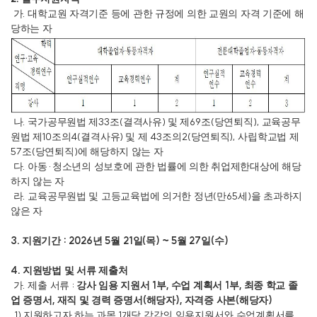
.
가
대학교원 자격기준 등에 관한 규정에 의한 교원의 자격 기준에 해
당하는 자
.
33
(
)
69
(
),
나
국가공무원법 제
조
결격사유
및 제
조
당연퇴직
교육공무
10
4(
)
43
2(
),
원법 제
조의
결격사유
및 제
조의
당연퇴직
사립학교법 제
57
(
)
조
당연퇴직
에 해당하지 않는 자
.
·
다
아동
청소년의 성보호에 관한 법률에 의한 취업제한대상에 해당
하지 않는 자
.
(
65
)
라
교육공무원법 및 고등교육법에 의거한 정년
만
세
을 초과하지
않은 자
3.
: 2026
5
21
(
) ~ 5
27
(
)
지원기간
년
월
일
목
월
일
수
4.
지원방법 및 서류 제출처
.
:
1
,
1
,
가
제출 서류
강사 임용 지원서
부
수업 계획서
부
최종 학교 졸
,
(
),
(
)
업 증명서
재직 및 경력 증명서
해당자
자격증 사본
해당자
1)
1
지원하고자 하는 과목
개당 각각의 임용지원서와 수업계획서를