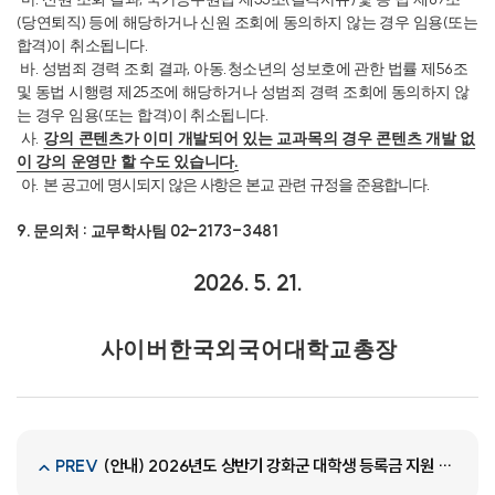
(
)
(
당연퇴직
등에 해당하거나 신원 조회에 동의하지 않는 경우 임용
또는
)
.
합격
이 취소됩니다
.
,
.
56
바
성범죄 경력 조회 결과
아동
청소년의 성보호에 관한 법률 제
조
25
및 동법 시행령 제
조에 해당하거나 성범죄 경력 조회에 동의하지 않
(
)
.
는 경우 임용
또는 합격
이 취소됩니다
.
사
강의 콘텐츠가 이미 개발되어 있는 교과목의 경우 콘텐츠 개발 없
.
이 강의 운영만 할 수도 있습니다
.
.
아
본 공고에 명시되지 않은 사항은 본교 관련 규정을 준용합니다
9.
:
02-2173-3481
문의처
교무학사팀
2026. 5. 21.
사 이 버 한 국 외 국 어 대 학 교 총 장
(안내) 2026년도 상반기 강화군 대학생 등록금 지원 사업 공고
PREV