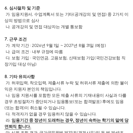
6.
심사절차 및 기준
.
,
(
)
2
가
임용지원서
수업계획서 또는 기타
공개강의 및 면접
중
가지 이
상의 방법으로 심사
.
나
공개강의 및 면접 대상자는 개별 통보함
7.
근무 조건
.
: 2026
9
1
~ 2027
8
31
(
)
가
계약 기간
년
월
일
년
월
일
예정
.
:
나
급여 조건
내부 규정에 따름
.
:
,
,
(
다
보험 가입
국민연금
고용보험
산재보험 가입
국민건강보험 직
)
장가입 대상 아님
8.
기타 유의사항
.
,
,
가
허위입력
착오입력
제출서류 누락 및 허위서류 제출에 의한 불이
.
익은 지원자 본인의 책임입니다
.
나
임용 지원서를 포함한 모든 제출 서류
의 기재내용이 사실과 다를
(
)
경우 초빙절차가 중단되거나 임용통보
또는 합격발표
후에도 임용
(
)
.
또는 합격
이 취소될 수 있습니다
.
.
다
적격자가 없을 경우 임용하지 않을 수 있습니다
.
,
라
임용기간 중 정년이 도래하는 경우
정년이 속하는 학기의 말에 당
.
연퇴직 합니다
.
,
33
(
)
69
마
신원 조회 결과
국가공무원법 제
조
결격사유
및 동 법 제
조