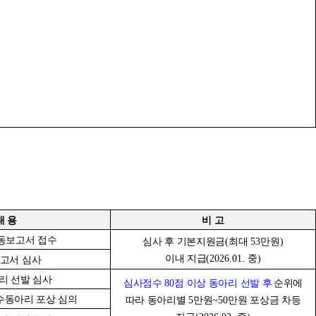
내 용
비 고
동보고서 접수
심사 후 기본지원금
(
최대
53
만원
)
이내 지급
(2026.01.
중
)
고서 심사
리 선발 심사
심사점수
80
점 이상 동아리 선발 후
순위에
수동아리 포상 심의
따라 동아리별
5
만원
~50
만원 포상금 차등