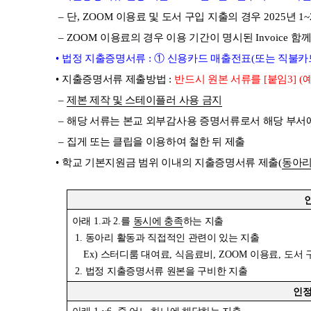
–
단
, ZOOM
이용료 및 도서 구입 지출의 경우
2025
년
1~
–
ZOOM
이용료의 경우 이용 기간이 명시된
Invoice 함
•
법정 지출증명서류
:
①
신용카드 매출전표
(
또는 직불카
•
지출증명서류 제출방법
:
반드시 원본 서류를
[
붙임
3] (
–
제본 제작 및 스테이플러 사용 금지
–
해당 서류는 본교 외부감사용 증명서류로서 해당 부서에
–
집게 또는 클립을 이용하여 철한 뒤 제출
•
학교 기본지원금 범위 이내의 지출증명서류 제출
(
동아리
아래
1.
과
2.
를
동시에 충족
하는 지출
1.
동아리 활동과 직접적인 관련이 있는 지출
Ex)
스터디룸 대여료
,
식음료비
, ZOOM
이용료
,
도서 
2.
법정 지출증명서류 원본을 구비한 지출
인정