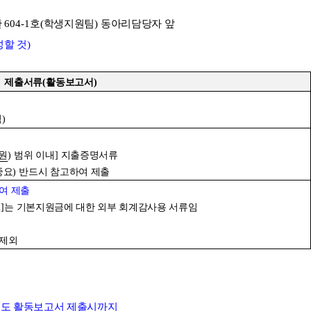
관
604-1
호
(
학생지원팀
)
동아리담당자 앞
성할 것
)
제출서류
(
활동보고서
)
식
)
원
)
범위 이내
]
지출증명서류
중요
)
반드시 참고하여 제출
여 제출
2]
는 기본지원금에 대한 외부 회계감사용 서류임
 제외
도 활동보고서 제출시까지