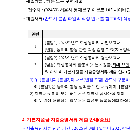
•
제출방법
:
방문 또는 우편제출
–
접수처
: (02450)
서울시 동대문구 이문로
107
사이버
•
제출서류
(
반드시 붙임 파일의 작성 안내를 참고하여 작
연번
[
붙임
1] 2025
학년도 학생동아리 사업보고서
1
[
별첨
]
동아리 활동 관련 각종 증명 자료
(
자유양
[
붙임
2] 2025
학년도 학생동아리 결산보고서
2
[
별첨
]
학생동아리 활동비
[
기본지원금
(
최대
53
만
※
아래
4.
기본지원금 지출증명서류 제출 안내
(
1)
위
[
붙임
1]
과
[
붙임
2]
의 서류
(
별첨 포함
)
반드시 구분하
※
[
붙임
1]
은 동아리 활동 심의를 위한 서류이며
, [
붙임
2)
제출서류 미비 또는 허위서류 제출시 심사대상 제외
※
위
2)
에 해당하는 경우
2026
학년도 등록동아리 대상
4.
기본지원금 지출증명서류 제출 안내
(
중요
)
•
지출증명서류 인정 기간
: 2025
년
3
월
1
일부터
2025
학년