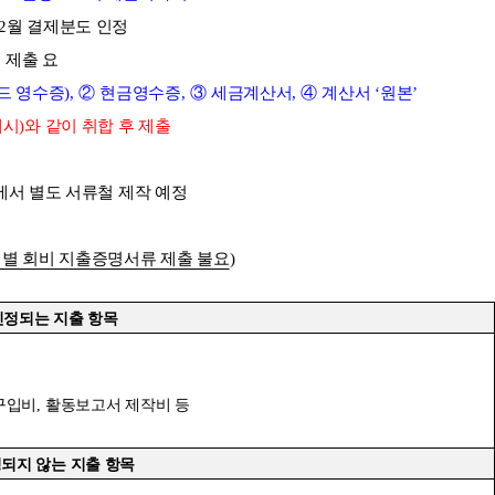
2
월 결제분도 인정
께
제출 요
드 영수증
),
②
현금영수증
,
③
세금계산서
,
④
계산서
‘
원본
’
예시
)
와 같이 취합 후 제출
서 별도 서류철 제작 예정
별 회비 지출증명서류 제출 불요
)
인정되는 지출 항목
구입비
,
활동보고서 제작비 등
되지 않는 지출 항목