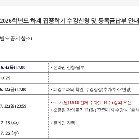
2026
학년도 하계 집중학기 수강신청 및 등록금납부 안
별도 공지 참조
)
 6. 4.(
목
) 17:00
• 온라인 신청
/
납부
)
예정
6. 12.(
금
) 17:00
• 폐강교과목 확인
,
수강정정
(
추가
/
취소
/
변경
)
•
6. 22.(
월
) 09:00
전체 주차
(1~14
주
)
강의 오픈
7. 12.(
일
) 23:59
• 오픈된 강의를
7. 12.(
일
) 23:59
까지 수강 시
‘
출
 7. 15.(
)
수
• 온라인 진행
 7. 22.(
)
수