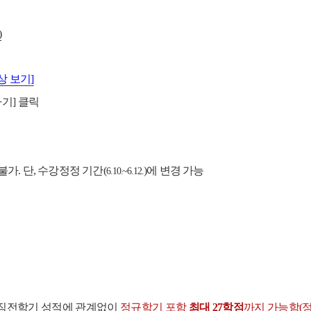
)
상 보기
]
하기
]
클릭
 불가
.
단
,
수강정정 기간
(
)
에 변경 가능
6.10.~6.12.
직전학기 성적에 관계없이
정규학기 포함
최대
27
학점
까지 가능함
(