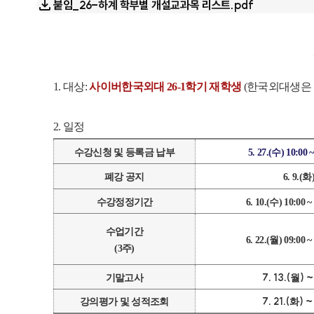
붙임_26-하계 학부별 개설교과목 리스트.pdf
1.
대상
:
사이버한국외대
26-1
학기 재학생
(
한국외대생은 
2.
일정
수강신청 및 등록금 납부
5. 27.(
수
) 10:00 ~
폐강 공지
6. 9.(
화
수강정정기간
6. 10.(
수
) 10:00 ~ 
수업기간
6. 22.(
월
) 09:00 ~ 
(3
주
)
7. 13.(
) ~
기말고사
월
7. 21.(
) ~
강의평가 및 성적조회
화