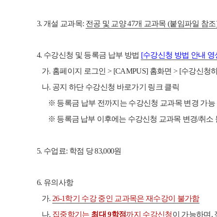
3.
개설 교과목
:
전공 및 교양
47
개 교과목
(
붙임파일 참조
4.
수강신청 및 등록금 납부 방법
[
수강신청 방법 안내 영
가
.
홈페이지 로그인
> [CAMPUS]
홈화면
> [
수강신청
나
.
공지 하단 수강신청 바로가기 링크 클릭
※
등록금 납부 전까지는 수강신청 교과목 변경 가능
※
등록금 납부 이후에는 수강신청 교과목 변경
/
취소
5.
수업료
:
학점 당
83,000
원
6.
유의사항
가
.
26-1
학기 수강 중인 교과목은 재수강이 불가함
나
.
집중학기는
최대
9
학점
까지 수강신청
이 가능하며
,