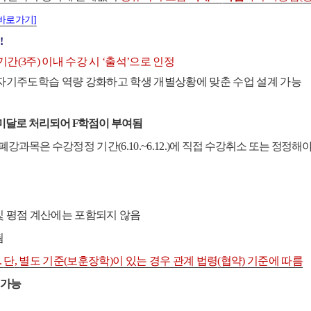
바로가기
]
기
!
기간
(3
주
)
이내 수강 시
‘
출석
’
으로 인정
 자기주도학습 역량 강화하고 학생 개별
상황에 맞춘 수업 설계 가능
석미달로 처리되어
F
학점이 부여됨
폐강과목은
수강정정 기간
(6.10.~6.12.)
에 직접 수강취소 또는 정정해야
및 평점 계산에는 포함되지 않음
됨
.
단
,
별도 기준
(
보훈장학
)
이 있는 경우 관계 법령
(
협약
)
기준에 따름
 가능