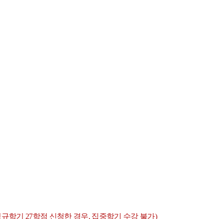
정규학기
27
학점 신청한 경우
,
집중학기 수강 불가
)