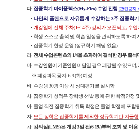
다
.
집중학기 마이플렉스
(My-Flex)
수업 진행
[
관련공지 
•
나만의 플랜으로 자유롭게 수강하는
3
주 집중학
•
개강일에 전체 주차
(1~14
주
)
강의가 오픈되고
,
수업
•
학생 스스로 출석 및 학습 일정을 관리하도록 하여
•
집중학기 한정 운영
(
정규학기 해당 없음
)
라
.
전체 수업콘텐츠의
1/4
을 초과하여 결석한 경우 출
마
.
수강인원이 기준인원 미달일 경우 폐강될 수 있으며
,
※
폐강과목 공지
: 6. 9.(
화
)
예정
바
.
수강생
30
명 이상 시 상대평가를 실시함
사
.
집중학기 성적은 장학생 선발 등에 관한 학점인정 
아
.
졸업 직전 집중학기 취득 학점은 졸업 학점에 포함
자
.
모든 장학은 집중학기를 제외한 정규학기만 지급함
차
.
강의실
(LMS)
은 개강
3
일 전
(6.19.)
부터 조회 및 이용