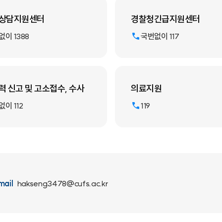
상담지원센터
경찰청긴급지원센터
이 1388
국번없이 117
 신고 및 고소접수, 수사
의료지원
이 112
119
mail
hakseng3478@cufs.ac.kr