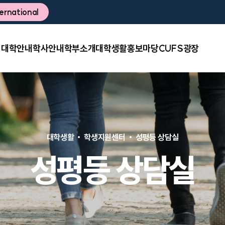
ternational
대학안내
학사안내
학부소개
대학생활
홍보마당
CUFS광장
대학생활
학생지원센터
성평등 상담실
성평등 상담실