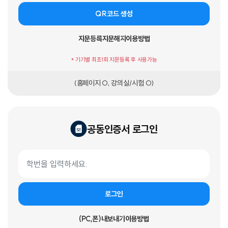
QR코드 생성
지문등록
지문해지
이용방법
* 기기별 최초1회 지문등록 후 사용가능
(홈페이지 O, 강의실/시험 O)
공동인증서 로그인
공동인증서 로그인 폼
학번
로그인
(PC,폰)내보내기
이용방법