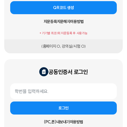
QR코드 생성
지문등록
지문해지
이용방법
* 기기별 최초1회 지문등록 후 사용가능
(홈페이지 O, 강의실/시험 O)
공동인증서 로그인
공동인증서 로그인 폼
학번
로그인
(PC,폰)내보내기
이용방법