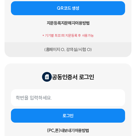
QR코드 생성
지문등록
지문해지
이용방법
* 기기별 최초1회 지문등록 후 사용가능
(홈페이지 O, 강의실/시험 O)
공동인증서 로그인
공동인증서 로그인 폼
학번
로그인
(PC,폰)내보내기
이용방법