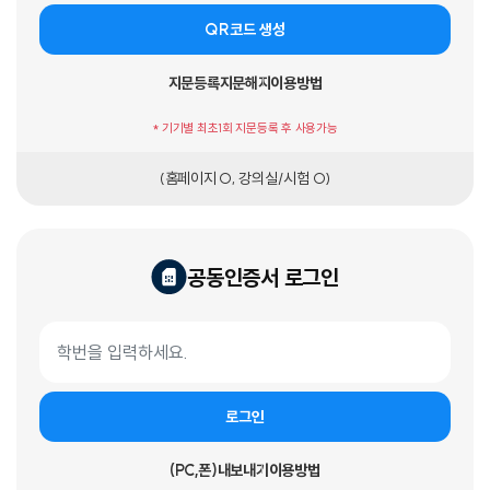
QR코드 생성
지문등록
지문해지
이용방법
* 기기별 최초1회 지문등록 후 사용가능
(홈페이지 O, 강의실/시험 O)
공동인증서 로그인
공동인증서 로그인 폼
학번
로그인
(PC,폰)내보내기
이용방법