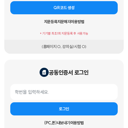
QR코드 생성
지문등록
지문해지
이용방법
* 기기별 최초1회 지문등록 후 사용가능
(홈페이지 O, 강의실/시험 O)
공동인증서 로그인
공동인증서 로그인 폼
학번
로그인
(PC,폰)내보내기
이용방법