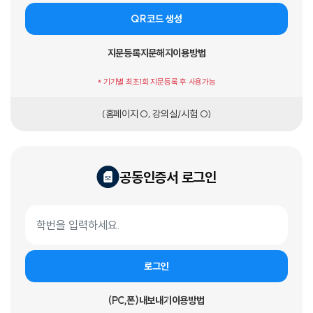
QR코드 생성
지문등록
지문해지
이용방법
* 기기별 최초1회 지문등록 후 사용가능
(홈페이지 O, 강의실/시험 O)
공동인증서 로그인
공동인증서 로그인 폼
학번
로그인
(PC,폰)내보내기
이용방법