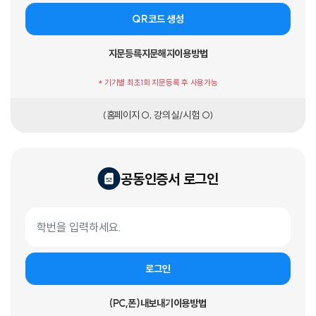
QR코드 생성
지문등록
지문해지
이용방법
* 기기별 최초1회 지문등록 후 사용가능
(홈페이지 O, 강의실/시험 O)
공동인증서 로그인
공동인증서 로그인 폼
학번
로그인
(PC,폰)내보내기
이용방법