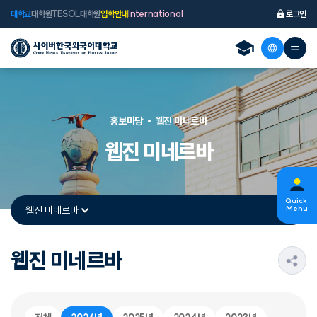
대학교
대학원
TESOL대학원
입학안내
International
로그인
홍보마당
웹진 미네르바
웹진 미네르바
Quick
웹진 미네르바
Menu
웹진 미네르바
s
선택됨